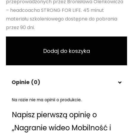
przeprowadzonych przez Bronisława Olenkowicza
– headcoacha STRONG FOR LIFE. 45 minut
materiału szkoleniowego dostępne do pobrania
przez 90 dni.
Dodaj do koszyka
Opinie (0)
Na razie nie ma opinii o produkcie.
Napisz pierwszą opinię o
„Nagranie wideo Mobilność i