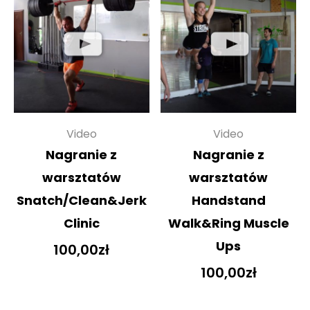
Video
Video
Nagranie z
Nagranie z
warsztatów
warsztatów
Snatch/Clean&Jerk
Handstand
Clinic
Walk&Ring Muscle
Ups
100,00
zł
100,00
zł