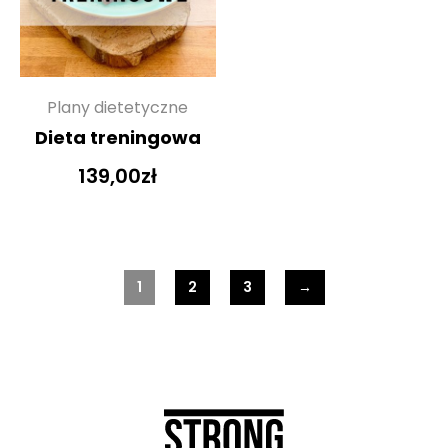
Plany dietetyczne
Dieta treningowa
139,00
zł
1
2
3
→