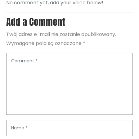
No comment yet, add your voice below!
Add a Comment
Twój adres e-mail nie zostanie opublikowany.
Wymagane pola są oznaczone
*
C
o
m
m
e
n
t
*
N
a