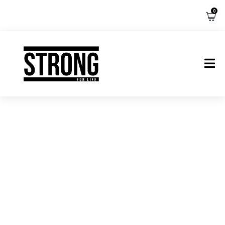
0
Jak dbać
o dłonie