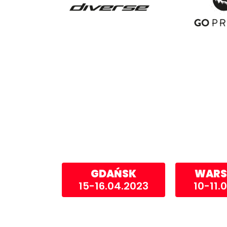
00:00
10
10
Odtwarzacz
video
GDAŃSK
WARS
15-16.04.2023
10-11.