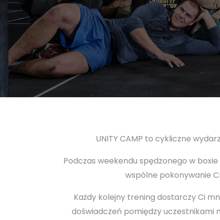
UNITY CAMP to cykliczne wydarze
Podczas weekendu spędzonego w boxie o
wspólne pokonywanie Cro
Każdy kolejny trening dostarczy Ci m
doświadczeń pomiędzy uczestnikami nas