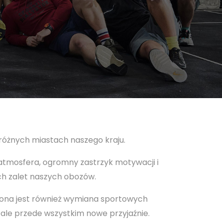
 różnych miastach naszego kraju.
tmosfera, ogromny zastrzyk motywacji i
ch zalet naszych obozów.
niona jest również wymiana sportowych
 ale przede wszystkim nowe przyjaźnie.