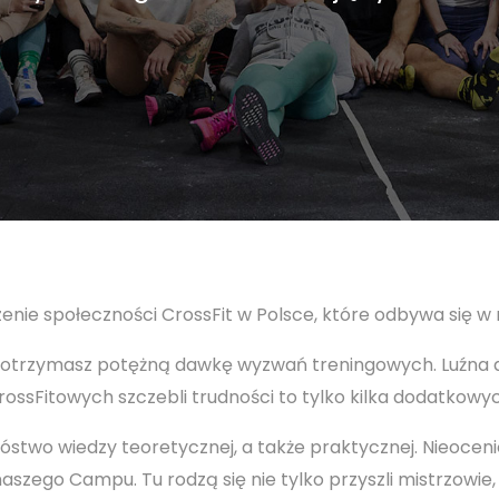
nie społeczności CrossFit w Polsce, które odbywa się w
trzymasz potężną dawkę wyzwań treningowych. Luźna a
ssFitowych szczebli trudności to tylko kilka dodatkowy
nóstwo wiedzy teoretycznej, a także praktycznej. Nieoce
zego Campu. Tu rodzą się nie tylko przyszli mistrzowie,