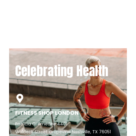
Celebrating Health
FITNESS SHOP LONDON
Patricia C. Amedee 4401
Waldeck Street Grapevine Nashville, TX 76051